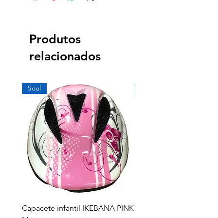
Produtos
relacionados
Soul
Soul
Capacete infantil IKEBANA PINK
Capacete infantil IKEB