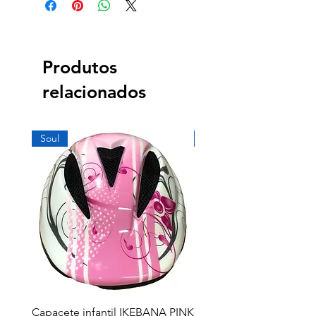
Produtos
relacionados
Soul
Soul
Capacete infantil IKEBANA PINK
Capacete infantil IKEB