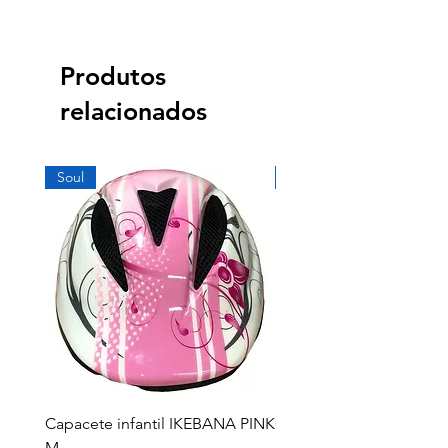
Produtos
relacionados
Soul
Soul
Capacete infantil IKEBANA PINK
Capacete infantil IKEB
M
P