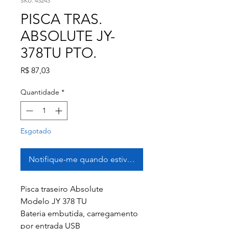
SKU: 43243
PISCA TRAS.
ABSOLUTE JY-
378TU PTO.
Preço
R$ 87,03
Quantidade
*
Esgotado
Notifique-me quando estiver disponível
Pisca traseiro Absolute
Modelo JY 378 TU
Bateria embutida, carregamento
por entrada USB