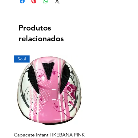
Produtos
relacionados
Soul
Soul
Capacete infantil IKEBANA PINK
Capacete infantil IKEB