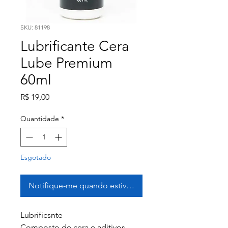
SKU: 81198
Lubrificante Cera
Lube Premium
60ml
Preço
R$ 19,00
Quantidade
*
Esgotado
Notifique-me quando estiver disponível
Lubrificsnte
Composto de cera e aditivos