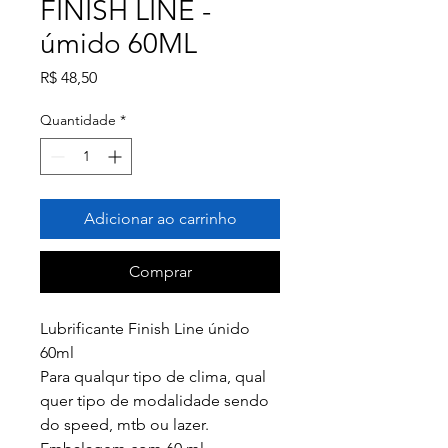
FINISH LINE -
úmido 60ML
Preço
R$ 48,50
Quantidade
*
Adicionar ao carrinho
Comprar
Lubrificante Finish Line únido
60ml
Para qualqur tipo de clima, qual
quer tipo de modalidade sendo
do speed, mtb ou lazer.