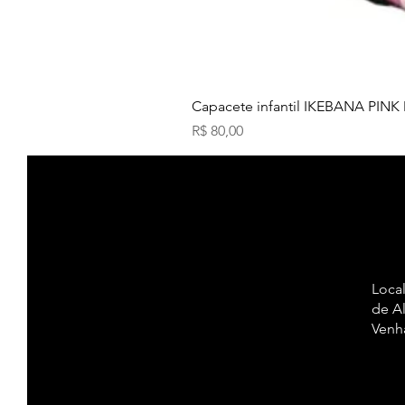
Capacete infantil IKEBANA PINK
Preço
R$ 80,00
Lo
ca
de Al
Venh
Local