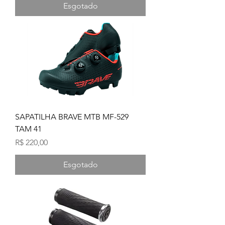
Esgotado
SAPATILHA BRAVE MTB MF-529
TAM 41
Preço
R$ 220,00
Esgotado