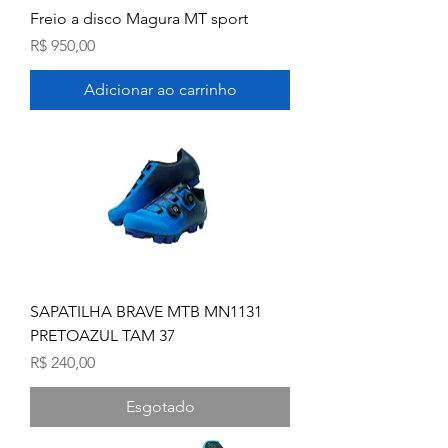
Freio a disco Magura MT sport
Preço
R$ 950,00
Adicionar ao carrinho
SAPATILHA BRAVE MTB MN1131
PRETOAZUL TAM 37
Preço
R$ 240,00
Esgotado