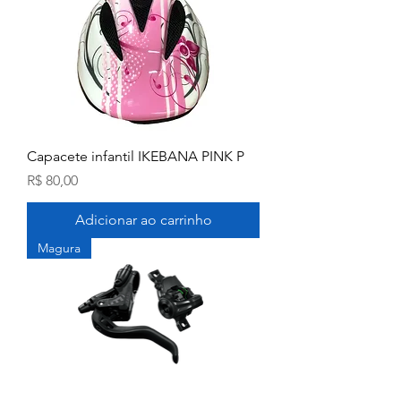
Capacete infantil IKEBANA PINK P
Preço
R$ 80,00
Adicionar ao carrinho
Magura