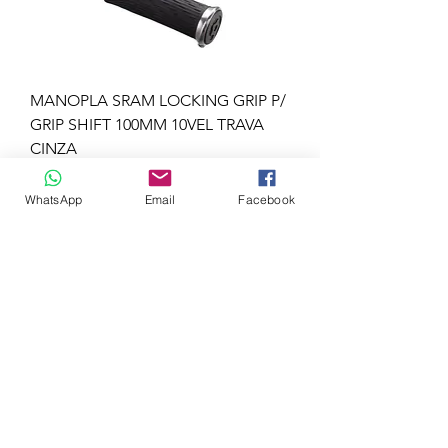
MANOPLA SRAM LOCKING GRIP P/
GRIP SHIFT 100MM 10VEL TRAVA
CINZA
Preço
R$ 235,00
WhatsApp
Email
Facebook
Adicionar ao carrinho
Rockshox
RETENTOR ROCKSHOX XC30/30