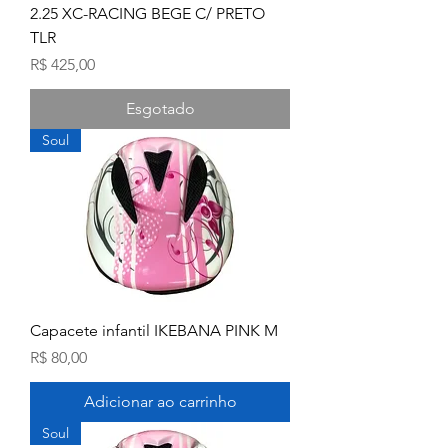
2.25 XC-RACING BEGE C/ PRETO
TLR
Preço
R$ 425,00
Esgotado
Soul
Capacete infantil IKEBANA PINK M
Preço
R$ 80,00
Adicionar ao carrinho
Soul