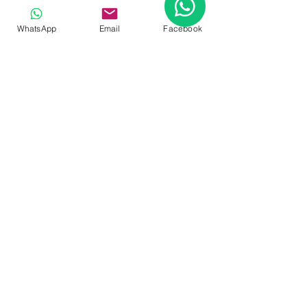
tudo o que essa bike tem a oferecer. 
WhatsApp
Email
Facebook
Até o próximo teste!
Ver tudo
Posts recentes