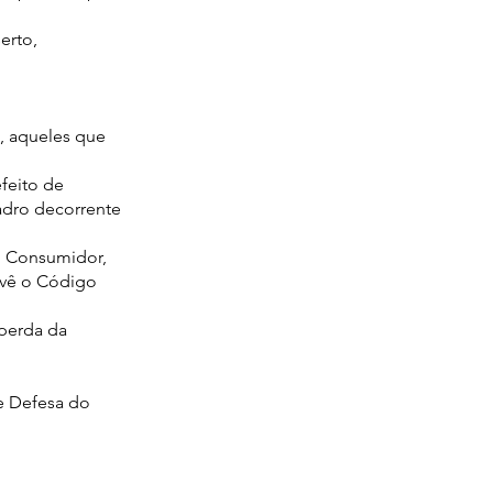
erto,
, aqueles que
feito de
adro decorrente
o Consumidor,
evê o Código
 perda da
e Defesa do