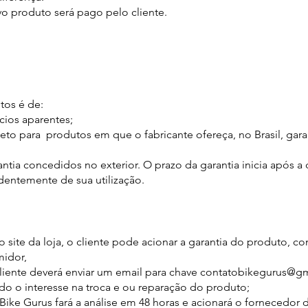
vo produto será pago pelo cliente.
tos é de:
cios aparentes;
xceto para produtos em que o fabricante ofereça, no Brasil, gar
ntia concedidos no exterior. O prazo da garantia inicia após a
dentemente de sua utilização.
 site da loja, o cliente pode acionar a garantia do produto, c
midor,
 cliente deverá enviar um email para chave contatobikegurus@g
do o interesse na troca e ou reparação do produto;
ike Gurus fará a análise em 48 horas e acionará o fornecedor 