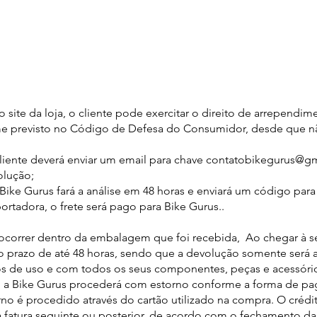
 site da loja, o cliente pode exercitar o direito de arrependim
me previsto no Código de Defesa do Consumidor, desde que n
 cliente deverá enviar um email para chave contatobikegurus@g
olução;
Bike Gurus fará a análise em 48 horas e enviará um código par
ortadora, o frete será pago para Bike Gurus..
ocorrer dentro da embalagem que foi recebida, Ao chegar à s
o prazo de até 48 horas, sendo que a devolução somente será a
s de uso e com todos os seus componentes, peças e acessórios
 a Bike Gurus procederá com estorno conforme a forma de p
rno é procedido através do cartão utilizado na compra. O crédi
fatura seguinte ou posterior, de acordo com o fechamento da 