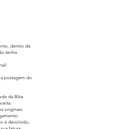
ento, dentro de
ão tenha
mail
a a postagem do
ede da Bike
ceita:
 originais.
agamento:
to é devolvido,
sua fatura;