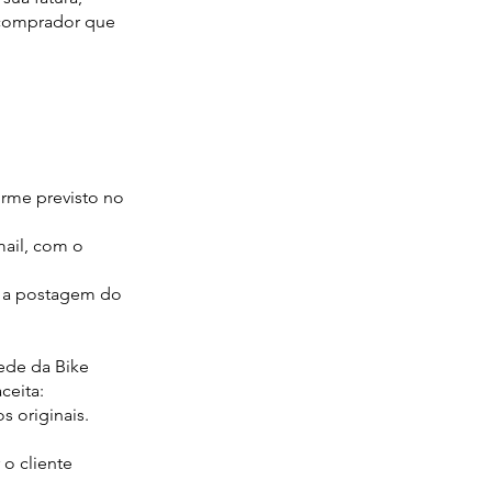
 comprador que
forme previsto no
mail, com o
a a postagem do
ede da Bike
ceita:
 originais.
 o cliente