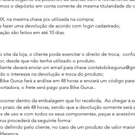
remos o depósito em conta corrente de mesma titularidade do
PIX, na mesma chave pix utilizada na compra;
 fazer uma devolução de acordo com login cadastrado;
ção são feitos em até 10 dias.
 site da loja, o cliente pode exercitar o direito de troca, con
, desde que não tenha utilizado o produto.
 cliente deverá enviar um email para chave contatobikegurus@g
do o interesse na devolução e troca do produto;
Bike Gurus fará a análise em 48 horas e enviará um código par
ortadora, o frete será pago para Bike Gurus..
ocorrer dentro da embalagem que foi recebida, Ao chegar à s
o prazo de até 48 horas, sendo que a devolução somente será a
s de uso e com todos os seus componentes, peças e acessórios
rus procederá da seguinte forma:
ro definido pelo cliente, no caso de um produto de valor maior
iferença.