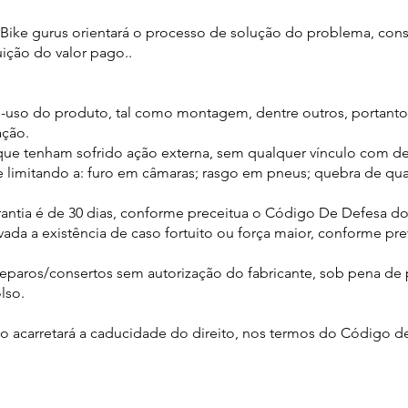
 Bike gurus orientará o processo de solução do problema, cons
ição do valor pago..
-uso do produto, tal como montagem, dentre outros, portanto
ação.
ue tenham sofrido ação externa, sem qualquer vínculo com de
se limitando a: furo em câmaras; rasgo em pneus; quebra de qu
antia é de 30 dias, conforme preceitua o Código De Defesa d
ada a existência de caso fortuito ou força maior, conforme pr
eparos/consertos sem autorização do fabricante, sob pena de
lso.
o acarretará a caducidade do direito, nos termos do Código d