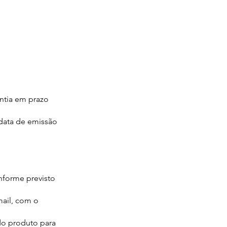
antia em prazo
 data de emissão
onforme previsto
mail, com o
do produto para