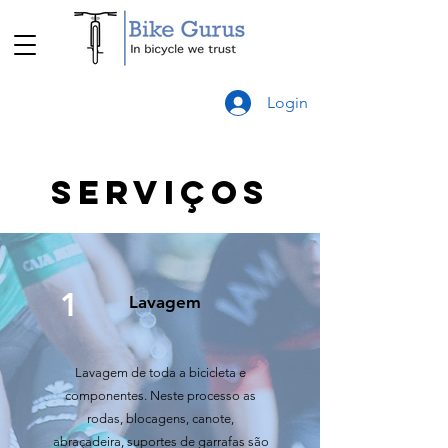
Login
Serviços
1
Lavagem
Lavagem de toda a bicicleta e
componentes. Neste processo as
rodas, blocagens, canote,
abraçadeira, suportes de garrafas são