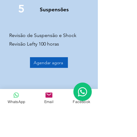
5
Suspensões
Revisão de Suspensão e Shock
Revisão Lefty 100 horas
Agendar agora
6
Outros serviços
WhatsApp
Email
Facebook
Rodas: Montagem, alinhamento,
manutenção e conversão para
tubless.