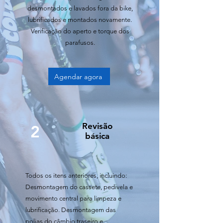
desmontados e lavados fora da bike,
lubrificados e montados novamente.
Verificação do aperto e torque dos
parafusos.
Agendar agora
Revisão
2
básica
Todos os itens anteriores, incluindo:
Desmontagem do cassete, pedivela e
movimento central para limpeza e
lubrificação. Desmontagem das
polias do câmbio traseiro e