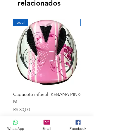
relacionados
Soul
Soul
Capacete infantil IKEBANA PINK
Capacete infantil IKEB
M
P
Preço
Preço
R$ 80,00
R$ 80,00
WhatsApp
Email
Facebook