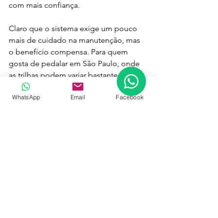
com mais confiança.
Claro que o sistema exige um pouco 
mais de cuidado na manutenção, mas 
o benefício compensa. Para quem 
gosta de pedalar em São Paulo, onde 
as trilhas podem variar bastante, essa 
tecnologia é um investimento que vale 
WhatsApp
Email
Facebook
a pena.
Onde encontrar pneus 
tubeless em São Paulo?
Se você quer começar a usar pneus 
tubeless, é importante buscar um lugar 
confiável para comprar e instalar. Em 